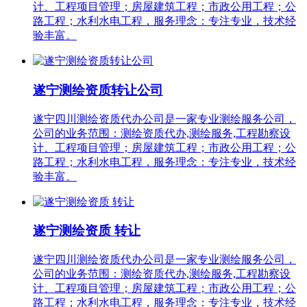
计、工程项目管理；房屋建筑工程；市政公用工程；公
路工程；水利水电工程，服务理念：专注专业，技术经
验丰富。
遂宁测绘资质转让公司
遂宁四川测绘资质代办公司是一家专业测绘服务公司，
公司的业务范围：测绘资质代办,测绘服务,工程勘察设
计、工程项目管理；房屋建筑工程；市政公用工程；公
路工程；水利水电工程，服务理念：专注专业，技术经
验丰富。
遂宁测绘资质 转让
遂宁四川测绘资质代办公司是一家专业测绘服务公司，
公司的业务范围：测绘资质代办,测绘服务,工程勘察设
计、工程项目管理；房屋建筑工程；市政公用工程；公
路工程；水利水电工程，服务理念：专注专业，技术经