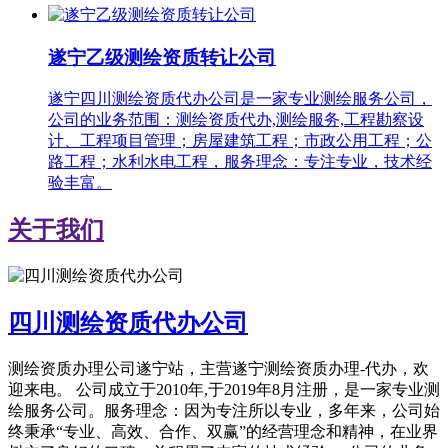
遂宁乙级测绘资质转让公司
遂宁四川测绘资质代办公司是一家专业测绘服务公司，
公司的业务范围：测绘资质代办,测绘服务,工程勘察设
计、工程项目管理；房屋建筑工程；市政公用工程；公
路工程；水利水电工程，服务理念：专注专业，技术经
验丰富。
关
于
我
们
四川测绘资质代办公司
测绘资质办理公司遂宁站，主营遂宁测绘资质办理-代办，欢
迎来电。 公司成立于2010年,于2019年8月注册，是一家专业测
绘服务公司。服务理念：因为专注所以专业，多年来，公司始
终秉承“专业、高效、合作、双赢”的经营理念和精神，在业界