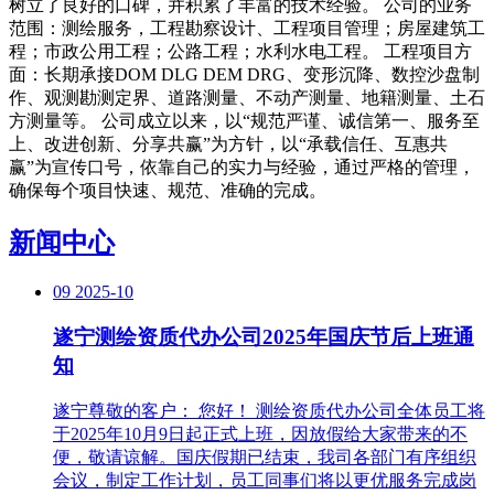
树立了良好的口碑，并积累了丰富的技术经验。 公司的业务
范围：测绘服务，工程勘察设计、工程项目管理；房屋建筑工
程；市政公用工程；公路工程；水利水电工程。 工程项目方
面：长期承接DOM DLG DEM DRG、变形沉降、数控沙盘制
作、观测勘测定界、道路测量、不动产测量、地籍测量、土石
方测量等。 公司成立以来，以“规范严谨、诚信第一、服务至
上、改进创新、分享共赢”为方针，以“承载信任、互惠共
赢”为宣传口号，依靠自己的实力与经验，通过严格的管理，
确保每个项目快速、规范、准确的完成。
新
闻
中
心
09
2025-10
遂宁测绘资质代办公司2025年国庆节后上班通
知
遂宁尊敬的客户： 您好！ 测绘资质代办公司全体员工将
于2025年10月9日起正式上班，因放假给大家带来的不
便，敬请谅解。国庆假期已结束，我司各部门有序组织
会议，制定工作计划，员工同事们将以更优服务完成岗