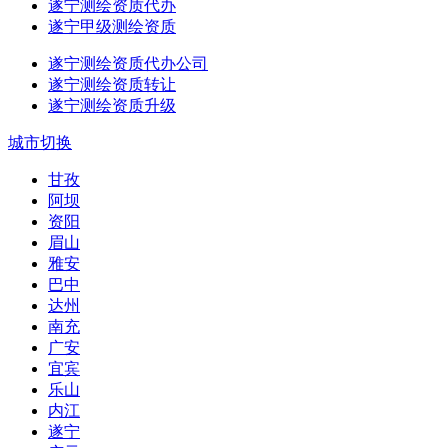
遂宁测绘资质代办
遂宁甲级测绘资质
遂宁测绘资质代办公司
遂宁测绘资质转让
遂宁测绘资质升级
城市切换
甘孜
阿坝
资阳
眉山
雅安
巴中
达州
南充
广安
宜宾
乐山
内江
遂宁