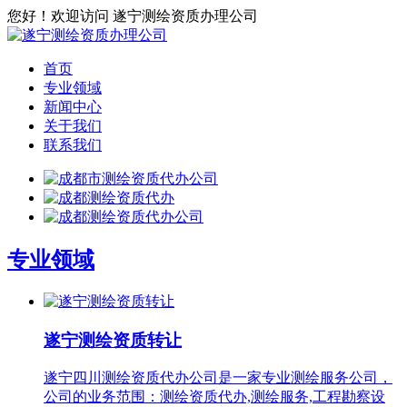
您好！欢迎访问 遂宁测绘资质办理公司
首页
专业领域
新闻中心
关于我们
联系我们
专
业
领
域
遂宁测绘资质转让
遂宁四川测绘资质代办公司是一家专业测绘服务公司，
公司的业务范围：测绘资质代办,测绘服务,工程勘察设