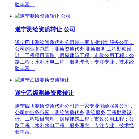
验丰富。
遂宁测绘资质转让 公司
遂宁四川测绘资质代办公司是一家专业测绘服务公司，
公司的业务范围：测绘资质代办,测绘服务,工程勘察设
计、工程项目管理；房屋建筑工程；市政公用工程；公
路工程；水利水电工程，服务理念：专注专业，技术经
验丰富。
遂宁乙级测绘资质转让
遂宁四川测绘资质代办公司是一家专业测绘服务公司，
公司的业务范围：测绘资质代办,测绘服务,工程勘察设
计、工程项目管理；房屋建筑工程；市政公用工程；公
路工程；水利水电工程，服务理念：专注专业，技术经
验丰富。