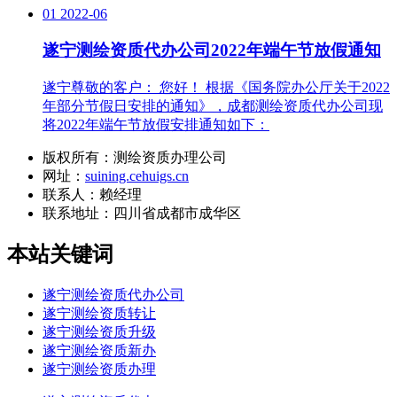
01
2022-06
遂宁测绘资质代办公司2022年端午节放假通知
遂宁尊敬的客户： 您好！ 根据《国务院办公厅关于2022
年部分节假日安排的通知》，成都测绘资质代办公司现
将2022年端午节放假安排通知如下：
版权所有：测绘资质办理公司
网址：
suining.cehuigs.cn
联系人：赖经理
联系地址：
四川省成都市成华区
本站关键词
遂宁测绘资质代办公司
遂宁测绘资质转让
遂宁测绘资质升级
遂宁测绘资质新办
遂宁测绘资质办理